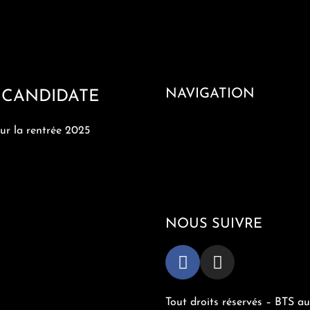
NAVIGATION
 CANDIDATE
Le BTS audiovisuel
ur la rentrée 2025
Dans le cursus
Conditions d’admission
Partenaires
Actualités bts
NOUS SUIVRE
Tout droits réservés – BTS a