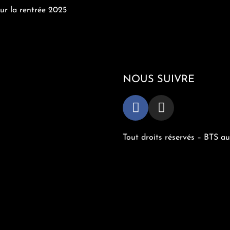
Le BTS audiovisuel
ur la rentrée 2025
Dans le cursus
Conditions d’admission
Partenaires
Actualités bts
NOUS SUIVRE
Tout droits réservés – BTS a